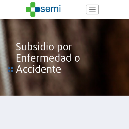
Pasar
al
Toggle
contenido
navigation
principal
Subsidio por
Enfermedad o
Accidente